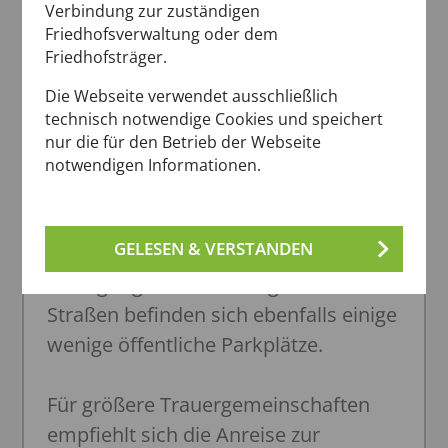
Verbindung zur zuständigen
60437 Frankfurt am Main
Friedhofsverwaltung oder dem
Friedhofsträger.
Routenplanner Google Maps
Die Webseite verwendet ausschließlich
technisch notwendige Cookies und speichert
Routenplanner RMV
nur die für den Betrieb der Webseite
notwendigen Informationen.
Parkplätze:
Vor dem Eingang des Friedhofs
GELESEN & VERSTANDEN
stehen ca. 10 Parkplätze zur
Verfügung. In den umliegenden
Straßen befinden sich ebenfalls einige
wenige öffentliche Parkplätze.
Für größere Trauergemeinschaften
empfiehlt sich die Anreise zur