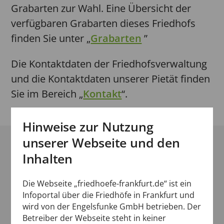
Grabarten zur Wahl. Eine Übersicht der
verfügbaren Grabarten dieses Friedhofs
finden Sie unter „
Grabarten
”
Die Kontaktdaten der Friedhofsverwaltung
und die Kontaktdaten unserer Pietät finden
Sie im Bereich „
Kontakt
“.
Hinweise zur Nutzung
unserer Webseite und den
Adresse und Karte
Inhalten
Die Webseite „friedhoefe-frankfurt.de“ ist ein
Friedhof Kalbach in Frankfurt
Infoportal über die Friedhöfe in Frankfurt und
wird von der Engelsfunke GmbH betrieben. Der
Am Hopfenbrunnen 8
Betreiber der Webseite steht in keiner