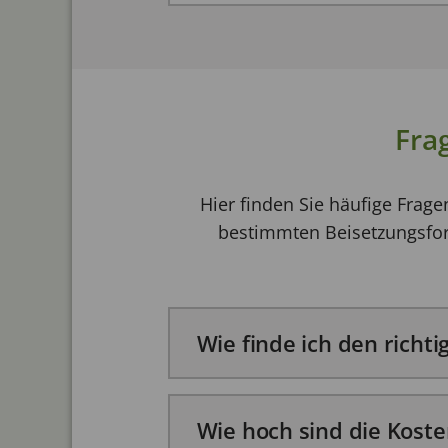
Fra
Hier finden Sie häufige Frage
bestimmten Beisetzungsfor
Wie finde ich den richti
Um im Trauerfall den richtig
Wie hoch sind die Koste
Bestattern in Frankfurt zurück