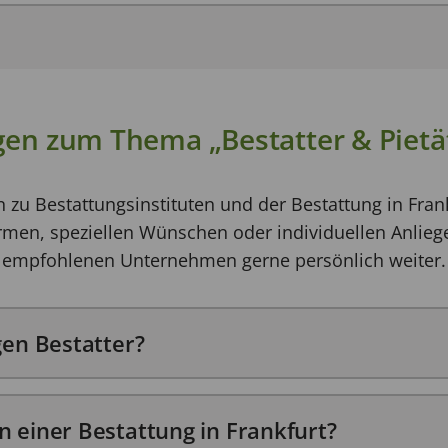
gen zum Thema „Bestatter & Pietä
n zu Bestattungsinstituten und der Bestattung in Fran
men, speziellen Wünschen oder individuellen Anliege
empfohlenen Unternehmen gerne persönlich weiter.
gen Bestatter?
en Ansprechpartner zu finden, können Sie gerne auf u
n einer Bestattung in Frankfurt?
greifen.