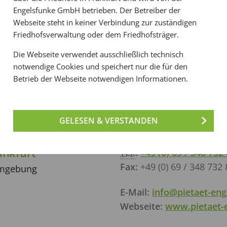
Frankfurter Friedhöfe. Im Rahmen der Transparenz
Engelsfunke GmbH betrieben. Der Betreiber der
dass wir zu manchen der hier gelisteten Unterneh
Webseite steht in keiner Verbindung zur zuständigen
wirtschaftliche Verbindungen pflegen.
Friedhofsverwaltung oder dem Friedhofsträger.
Die Webseite verwendet ausschließlich technisch
notwendige Cookies und speichert nur die für den
Betrieb der Webseite notwendigen Informationen.
r
GELESEN & VERSTANDEN
ankfurt
Tel.
:
+49 (0) 69 / 348 732
Fax:
+49 (0) 69 / 348 732 
 Umgebung
E-Mail:
info@pietaet-eng
Webseite:
www.pietaet-