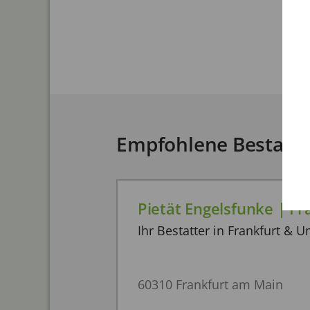
Empfohlene Bestatte
Pietät Engelsfunke | Fr
Ihr Bestatter in Frankfurt &
60310 Frankfurt am Main